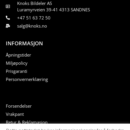
Knoks Bildeler AS
Luramyrveien 39-41 4313 SANDNES
+47 51 63 72 50
salg@knoks.no
INFORMASJON
Åpningstider
Miljøpolicy
Prisgaranti
Personvernerklæring
Forsendelser
Vrakpant
Retur & Reklamasjon