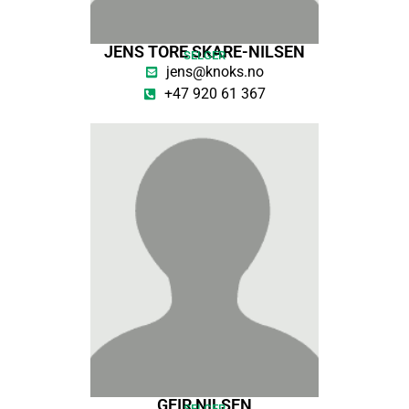
JENS TORE SKARE-NILSEN
SELGER
jens@knoks.no
+47 920 61 367
GEIR NILSEN
SELGER