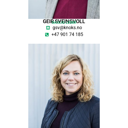
GEIR SVEINSVOLL
DAGLIG LEDER
gsv@knoks.no
+47 901 74 185