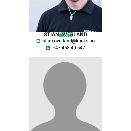
STIAN ØVERLAND
SELGER
stian.overland@knoks.no
+47 458 40 547