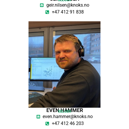
geir.nilsen@knoks.no
+47 412 91 838
EVEN HAMMER
SELGER
even.hammer@knoks.no
+47 412 46 203