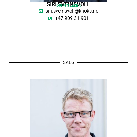
SIRI SVEINSVOLL
DRIFTSLEDER
siri.sveinsvoll@knoks.no
+47 909 31 901
SALG