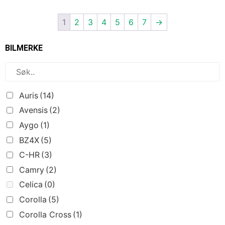
1
2
3
4
5
6
7
→
BILMERKE
Auris
(14)
Avensis
(2)
Aygo
(1)
BZ4X
(5)
C-HR
(3)
Camry
(2)
Celica
(0)
Corolla
(5)
Corolla Cross
(1)