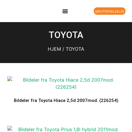
SØK ETTER BILDELER
DELEBIL PÅ LAGER
TOYOTA
HJEM
/ TOYOTA
Bildeler fra Toyota Hiace 2,5d 2007mod. (226254)