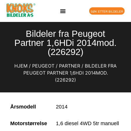
SØK ETTER BILDELER
DELEBIL PÅ LAGER
Bildeler fra Peugeot
Partner 1,6HDi 2014mod.
(226292)
HJEM
/
PEUGEOT
/
PARTNER
/ BILDELER FRA
PEUGEOT PARTNER 1,6HDI 2014MOD.
(226292)
Årsmodell
2014
Motorstørrelse
1,6 diesel 4WD 5tr manuell