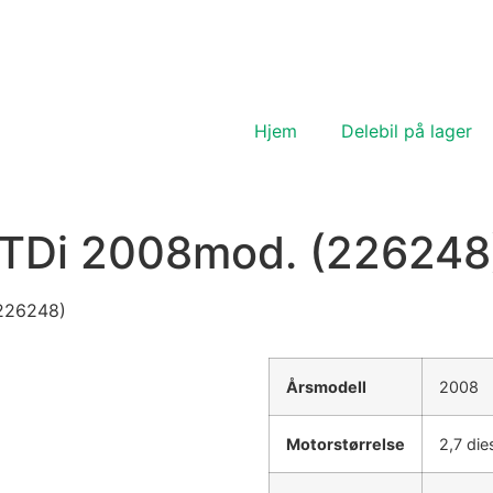
Hjem
Delebil på lager
,7TDi 2008mod. (226248
(226248)
Årsmodell
2008
Motorstørrelse
2,7 di