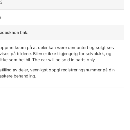
03
8
sideskade bak.
r oppmerksom på at deler kan være demontert og solgt selv
ises på bildene. Bilen er ikke tilgjengelig for selvplukk, og
ikke som hel bil. The car will be sold in parts only.
tilling av deler, vennligst oppgi registreringsnummer på din
 raskere behandling.