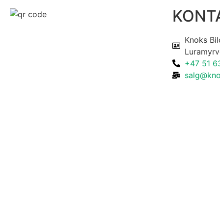
KONT
Knoks Bil
Luramyrv
+47 51 6
salg@kno