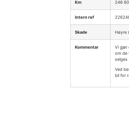
Km
248 6
Intern ref
22624
Skade
Høyre 
Kommentar
Vi gjø
om de v
selges 
Ved bes
bil for