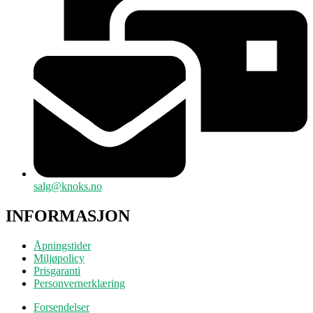
salg@knoks.no
INFORMASJON
Åpningstider
Miljøpolicy
Prisgaranti
Personvernerklæring
Forsendelser