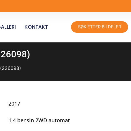
ALLERI
KONTAKT
SØK ETTER BILDELER
(226098)
 (226098)
2017
1,4 bensin 2WD automat