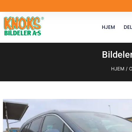
HJEM
DEL
Bildele
HJEM
/
O