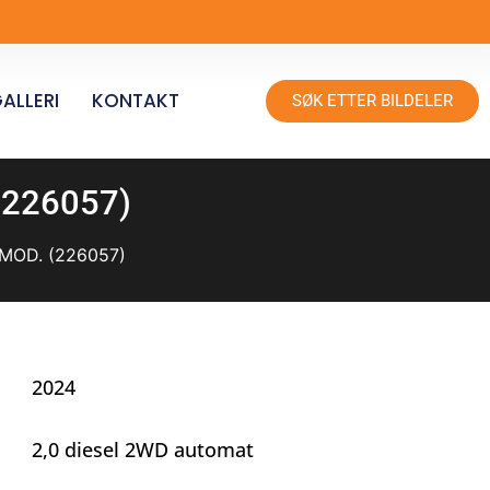
ALLERI
KONTAKT
SØK ETTER BILDELER
 (226057)
MOD. (226057)
2024
2,0 diesel 2WD automat