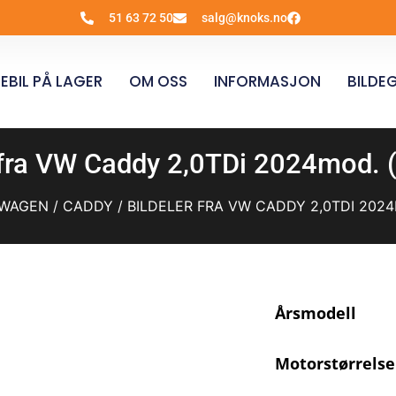
51 63 72 50
salg@knoks.no
EBIL PÅ LAGER
OM OSS
INFORMASJON
BILDEG
 fra VW Caddy 2,0TDi 2024mod.
SWAGEN
/
CADDY
/ BILDELER FRA VW CADDY 2,0TDI 2024
Årsmodell
Motorstørrelse