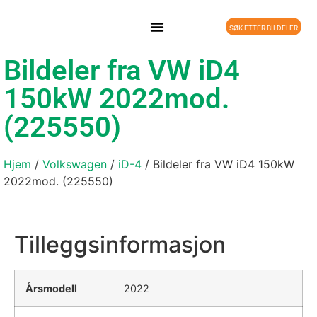
SØK ETTER BILDELER
DELEBIL PÅ LAGER
Bildeler fra VW iD4
150kW 2022mod.
(225550)
Hjem
/
Volkswagen
/
iD-4
/ Bildeler fra VW iD4 150kW
2022mod. (225550)
Tilleggsinformasjon
Årsmodell
2022