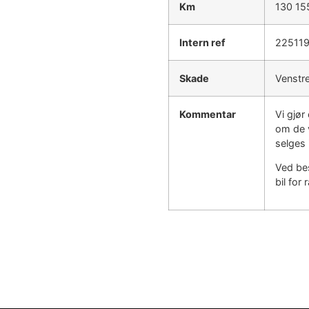
Km
130 15
Intern ref
22511
Skade
Venstre
Kommentar
Vi gjø
om de v
selges 
Ved bes
bil for