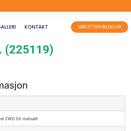
ALLERI
KONTAKT
SØK ETTER BILDELER
. (225119)
rmasjon
sel 2WD 5tr manuell