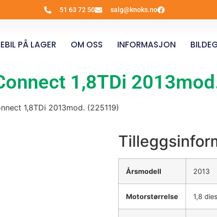
51 63 72 50
salg@knoks.no
EBIL PÅ LAGER
OM OSS
INFORMASJON
BILDEG
it Connect 1,8TDi 2013mod
Connect 1,8TDi 2013mod. (225119)
Tilleggsinfo
Årsmodell
2013
Motorstørrelse
1,8 die