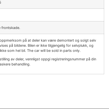
5
9
 frontskade.
r oppmerksom på at deler kan være demontert og solgt selv
ises på bildene. Bilen er ikke tilgjengelig for selvplukk, og
ikke som hel bil. The car will be sold in parts only.
tilling av deler, vennligst oppgi registreringsnummer på din
 raskere behandling.