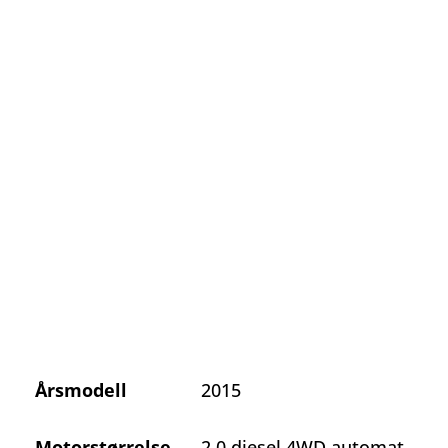
Årsmodell
2015
Motorstørrelse
2,0 diesel 4WD automat