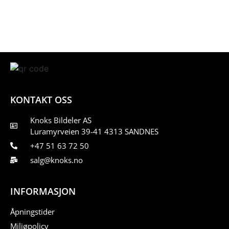
KONTAKT OSS
Knoks Bildeler AS
Luramyrveien 39-41 4313 SANDNES
+47 51 63 72 50
salg@knoks.no
INFORMASJON
Åpningstider
Miljøpolicy