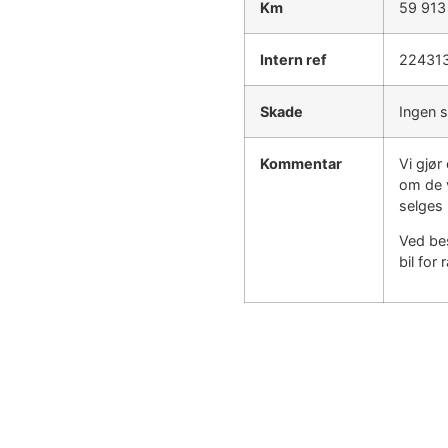
Km
59 913
Intern ref
22431
Skade
Ingen s
Kommentar
Vi gjø
om de v
selges 
Ved bes
bil for