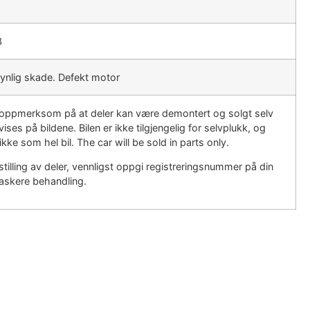
3
ynlig skade. Defekt motor
r oppmerksom på at deler kan være demontert og solgt selv
ises på bildene. Bilen er ikke tilgjengelig for selvplukk, og
ikke som hel bil. The car will be sold in parts only.
tilling av deler, vennligst oppgi registreringsnummer på din
 raskere behandling.