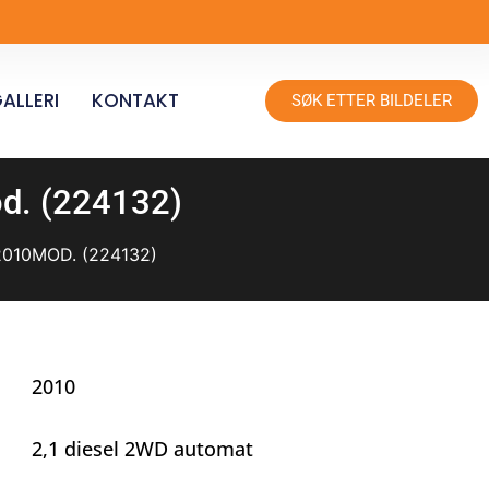
ALLERI
KONTAKT
SØK ETTER BILDELER
od. (224132)
010MOD. (224132)
2010
2,1 diesel 2WD automat