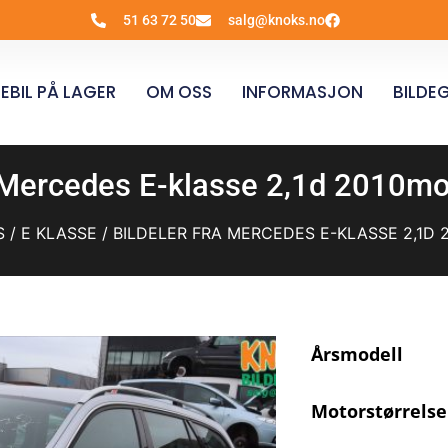
51 63 72 50
salg@knoks.no
EBIL PÅ LAGER
OM OSS
INFORMASJON
BILDEG
a Mercedes E-klasse 2,1d 2010m
S
/
E KLASSE
/ BILDELER FRA MERCEDES E-KLASSE 2,1D 2
Årsmodell
Motorstørrelse