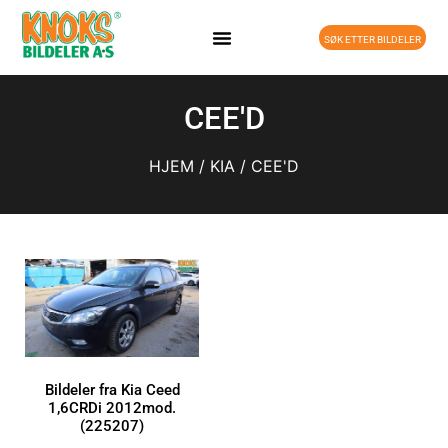
SØK ETTER BILDELER
CEE'D
HJEM
/
KIA
/ CEE'D
Bildeler fra Kia Ceed
1,6CRDi 2012mod.
(225207)