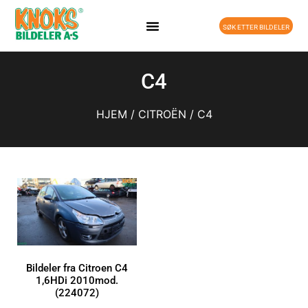
SØK ETTER BILDELER
C4
HJEM
/
CITROËN
/ C4
Bildeler fra Citroen C4
1,6HDi 2010mod.
(224072)